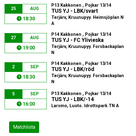
P13 Kakkonen , Pojkar 13/14
25
AUG
TUS YJ - LBK/svart
Terjärv, Kruunupyy. Heimsjöplan N
18:30
A
P14 Kakkonen , Pojkar 13/14
27
AUG
TUS YJ - FC Ylivieska
Terjärv, Kruunupyy. Forsbackaplan
19:00
N
P14 Kakkonen , Pojkar 13/14
2
SEP
TUS YJ - LBK/röd
Terjärv, Kruunupyy. Forsbackaplan
18:30
N
P13 Kakkonen , Pojkar 13/14
5
SEP
TUS YJ - LBK/-14
16:00
Larsmo, Luoto. Idrottspark TN A
Matchlista