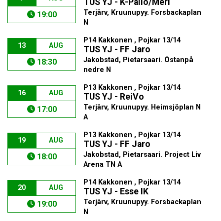
TUS YJ - K-Pallo/Meri
Terjärv, Kruunupyy. Forsbackaplan
19:00
N
P14 Kakkonen , Pojkar 13/14
13
AUG
TUS YJ - FF Jaro
Jakobstad, Pietarsaari. Östanpå
18:30
nedre N
P13 Kakkonen , Pojkar 13/14
16
AUG
TUS YJ - ReiVo
Terjärv, Kruunupyy. Heimsjöplan N
17:00
A
P13 Kakkonen , Pojkar 13/14
19
AUG
TUS YJ - FF Jaro
Jakobstad, Pietarsaari. Project Liv
18:00
Arena TN A
P14 Kakkonen , Pojkar 13/14
20
AUG
TUS YJ - Esse IK
Terjärv, Kruunupyy. Forsbackaplan
19:00
N