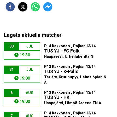
Lagets aktuella matcher
P14 Kakkonen , Pojkar 13/14
30
JUL
TUS YJ - FC Folk
19:30
Haapavesi, Urheilukenttä N
P13 Kakkonen , Pojkar 13/14
31
JUL
TUS YJ - K-Pallo
Terjärv, Kruunupyy. Heimsjöplan N
19:00
A
P13 Kakkonen , Pojkar 13/14
6
AUG
TUS YJ - HK
19:00
Haapajärvi, Lämpö Areena TN A
P14 Kakkonen , Pojkar 13/14
7
AUG