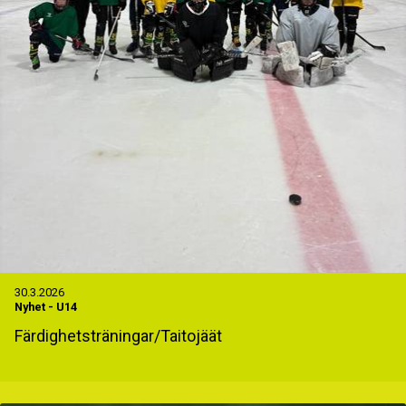
30.3.2026
Nyhet
-
U14
Färdighetsträningar/Taitojäät