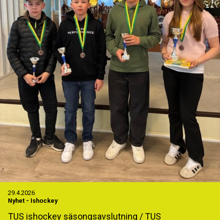
29.4.2026
Nyhet
-
Ishockey
TUS ishockey säsongsavslutning / TUS