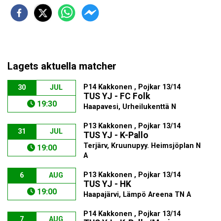
Lagets aktuella matcher
P14 Kakkonen , Pojkar 13/14
30
JUL
TUS YJ - FC Folk
19:30
Haapavesi, Urheilukenttä N
P13 Kakkonen , Pojkar 13/14
31
JUL
TUS YJ - K-Pallo
Terjärv, Kruunupyy. Heimsjöplan N
19:00
A
P13 Kakkonen , Pojkar 13/14
6
AUG
TUS YJ - HK
19:00
Haapajärvi, Lämpö Areena TN A
P14 Kakkonen , Pojkar 13/14
7
AUG