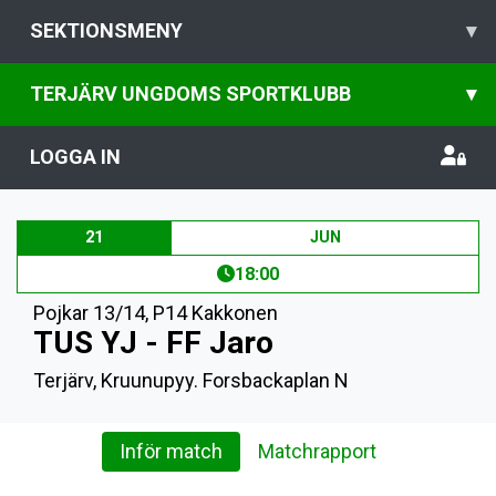
SEKTIONSMENY
▾
TERJÄRV UNGDOMS SPORTKLUBB
▾
LOGGA IN
21
JUN
18:00
Pojkar 13/14
,
P14 Kakkonen
TUS YJ - FF Jaro
Terjärv, Kruunupyy. Forsbackaplan N
Inför match
Matchrapport