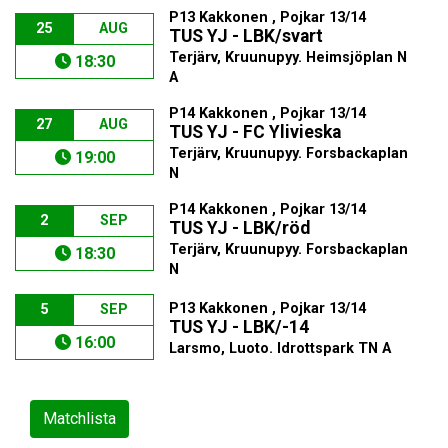
P13 Kakkonen , Pojkar 13/14
25
AUG
TUS YJ - LBK/svart
Terjärv, Kruunupyy. Heimsjöplan N
18:30
A
P14 Kakkonen , Pojkar 13/14
27
AUG
TUS YJ - FC Ylivieska
Terjärv, Kruunupyy. Forsbackaplan
19:00
N
P14 Kakkonen , Pojkar 13/14
2
SEP
TUS YJ - LBK/röd
Terjärv, Kruunupyy. Forsbackaplan
18:30
N
P13 Kakkonen , Pojkar 13/14
5
SEP
TUS YJ - LBK/-14
16:00
Larsmo, Luoto. Idrottspark TN A
Matchlista