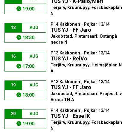
TUS YJ - K-Pallo/Meri
Terjärv, Kruunupyy. Forsbackaplan
19:00
N
P14 Kakkonen , Pojkar 13/14
13
AUG
TUS YJ - FF Jaro
Jakobstad, Pietarsaari. Östanpå
18:30
nedre N
P13 Kakkonen , Pojkar 13/14
16
AUG
TUS YJ - ReiVo
Terjärv, Kruunupyy. Heimsjöplan N
17:00
A
P13 Kakkonen , Pojkar 13/14
19
AUG
TUS YJ - FF Jaro
Jakobstad, Pietarsaari. Project Liv
18:00
Arena TN A
P14 Kakkonen , Pojkar 13/14
20
AUG
TUS YJ - Esse IK
Terjärv, Kruunupyy. Forsbackaplan
19:00
N