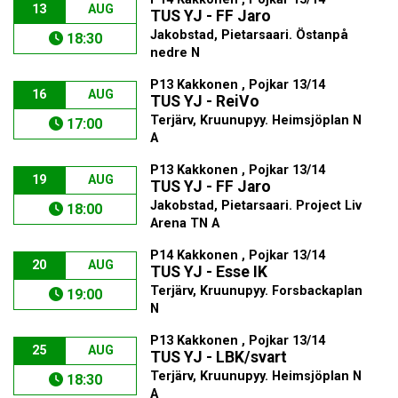
13
AUG
TUS YJ - FF Jaro
Jakobstad, Pietarsaari. Östanpå
18:30
nedre N
P13 Kakkonen , Pojkar 13/14
16
AUG
TUS YJ - ReiVo
Terjärv, Kruunupyy. Heimsjöplan N
17:00
A
P13 Kakkonen , Pojkar 13/14
19
AUG
TUS YJ - FF Jaro
Jakobstad, Pietarsaari. Project Liv
18:00
Arena TN A
P14 Kakkonen , Pojkar 13/14
20
AUG
TUS YJ - Esse IK
Terjärv, Kruunupyy. Forsbackaplan
19:00
N
P13 Kakkonen , Pojkar 13/14
25
AUG
TUS YJ - LBK/svart
Terjärv, Kruunupyy. Heimsjöplan N
18:30
A