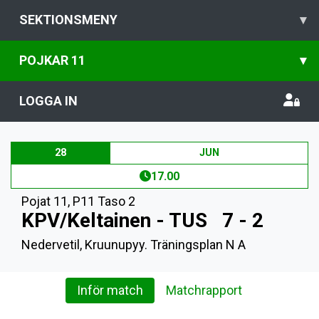
SEKTIONSMENY
▾
POJKAR 11
▾
LOGGA IN
28
JUN
17.00
Pojat 11
,
P11 Taso 2
KPV/Keltainen - TUS
7 - 2
Nedervetil, Kruunupyy. Träningsplan N A
Inför match
Matchrapport