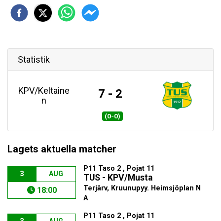
Statistik
KPV/Keltaine
7 - 2
n
(0-0)
Lagets aktuella matcher
P11 Taso 2 , Pojat 11
3
AUG
TUS - KPV/Musta
Terjärv, Kruunupyy. Heimsjöplan N
18:00
A
P11 Taso 2 , Pojat 11