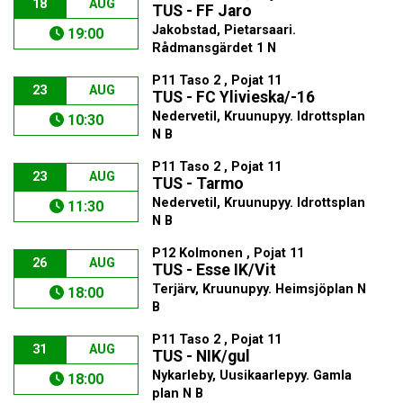
18
AUG
TUS - FF Jaro
Jakobstad, Pietarsaari.
19:00
Rådmansgärdet 1 N
P11 Taso 2 , Pojat 11
23
AUG
TUS - FC Ylivieska/-16
Nedervetil, Kruunupyy. Idrottsplan
10:30
N B
P11 Taso 2 , Pojat 11
23
AUG
TUS - Tarmo
Nedervetil, Kruunupyy. Idrottsplan
11:30
N B
P12 Kolmonen , Pojat 11
26
AUG
TUS - Esse IK/Vit
Terjärv, Kruunupyy. Heimsjöplan N
18:00
B
P11 Taso 2 , Pojat 11
31
AUG
TUS - NIK/gul
Nykarleby, Uusikaarlepyy. Gamla
18:00
plan N B