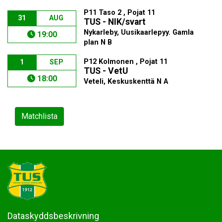
P11 Taso 2 , Pojat 11
31
AUG
TUS - NIK/svart
Nykarleby, Uusikaarlepyy. Gamla
19:00
plan N B
P12 Kolmonen , Pojat 11
1
SEP
TUS - VetU
18:00
Veteli, Keskuskenttä N A
Matchlista
Dataskyddsbeskrivning