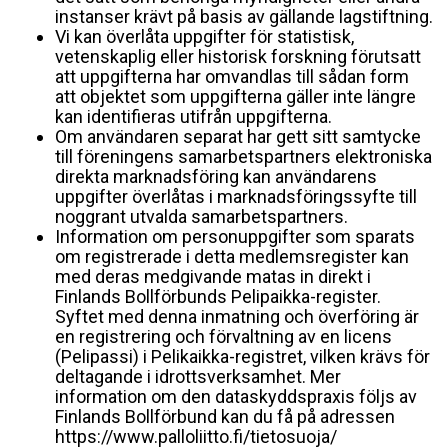
instanser krävt på basis av gällande lagstiftning.
Vi kan överlåta uppgifter för statistisk,
vetenskaplig eller historisk forskning förutsatt
att uppgifterna har omvandlas till sådan form
att objektet som uppgifterna gäller inte längre
kan identifieras utifrån uppgifterna.
Om användaren separat har gett sitt samtycke
till föreningens samarbetspartners elektroniska
direkta marknadsföring kan användarens
uppgifter överlåtas i marknadsföringssyfte till
noggrant utvalda samarbetspartners.
Information om personuppgifter som sparats
om registrerade i detta medlemsregister kan
med deras medgivande matas in direkt i
Finlands Bollförbunds Pelipaikka-register.
Syftet med denna inmatning och överföring är
en registrering och förvaltning av en licens
(Pelipassi) i Pelikaikka-registret, vilken krävs för
deltagande i idrottsverksamhet. Mer
information om den dataskyddspraxis följs av
Finlands Bollförbund kan du få på adressen
https://www.palloliitto.fi/tietosuoja/