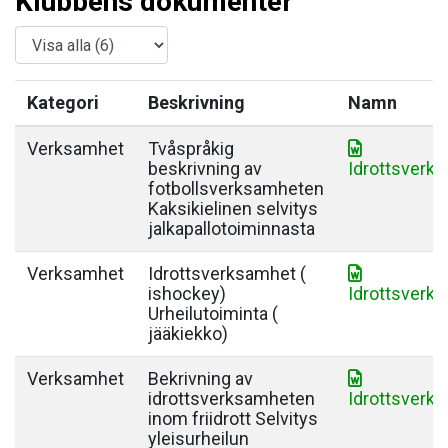
Klubbens dokumenter
Kategori
Beskrivning
Namn
Verksamhet
Tvåspråkig
beskrivning av
Idrottsverk
fotbollsverksamheten
Kaksikielinen selvitys
jalkapallotoiminnasta
Verksamhet
Idrottsverksamhet (
ishockey)
Idrottsverk
Urheilutoiminta (
jääkiekko)
Verksamhet
Bekrivning av
idrottsverksamheten
Idrottsverks
inom friidrott Selvitys
yleisurheilun