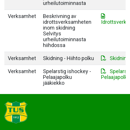
urheilutoiminnasta
Verksamhet
Beskrivning av
idrottsverksamheten
Idrottsverk
inom skidning
Selvitys
urheilutoiminnasta
hiihdossa
Verksamhet
Skidning - Hiihto polku
Skidning 
Verksamhet
Spelarstig ishockey -
Spelarst
Pelaajapolku
Pelaajapolku
jääkiekko