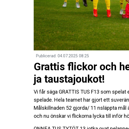
Publicerad
:
04.07.2025
08:25
Grattis flickor och h
ja taustajoukot!
Vi får säga GRATTIS TUS F13 som spelat 
spelade. Hela teamet har gjort ett suverän
Målskillnaden 52 gjorda/ 11 nsläppta mål 
och nu önskar vi flickorna lycka till infö
ONNEA TUS TYTÖT 13 jotka ovat pelanneet