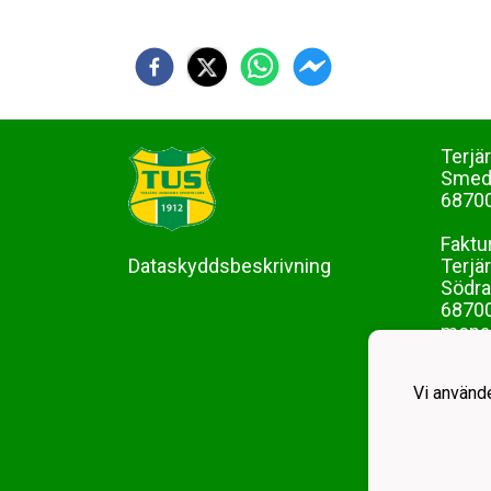
Terjä
Sme
68700
Faktu
Dataskyddsbeskrivning
Terjä
Södra
68700
mona-
Vi använd