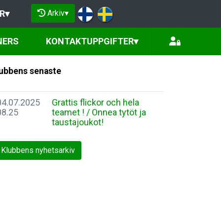
Arkiv
▾
R
▾
NERS
KONTAKTUPPGIFTER
▾
ubbens senaste
04.07.2025
Grattis flickor och hela
08.25
teamet ! / Onnea tytöt ja
taustajoukot!
Klubbens nyhetsarkiv