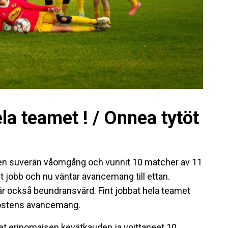
ela teamet ! / Onnea tytöt
en suverän våomgång och vunnit 10 matcher av 11
t jobb och nu väntar avancemang till ettan.
är också beundransvärd. Fint jobbat hela teamet
r höstens avancemang.
 erinomaisen kevätkauden ja voittaneet 10