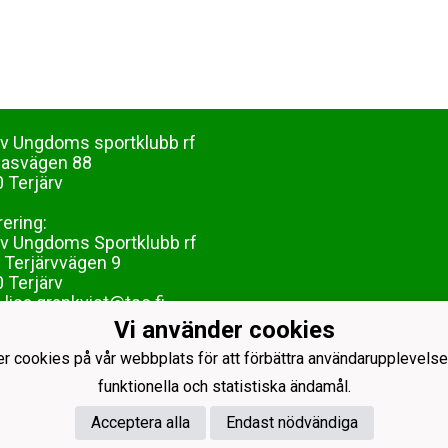
rv Ungdoms sportklubb rf
dasvägen 88
 Terjärv
rering:
rv Ungdoms Sportklubb rf
 Terjärvvägen 9
 Terjärv
lisa.grankvist@tsc.fi
Vi använder cookies
er cookies på vår webbplats för att förbättra användarupplevelse
funktionella och statistiska ändamål.
Acceptera alla
Endast nödvändiga