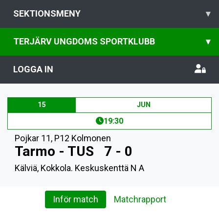
SEKTIONSMENY
▾
TERJÄRV UNGDOMS SPORTKLUBB
▾
LOGGA IN
15
JUN
19:30
Pojkar 11
,
P12 Kolmonen
Tarmo - TUS
7 - 0
Kälviä, Kokkola. Keskuskenttä N A
Inför match
Matchrapport