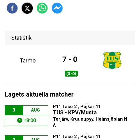
Statistik
7 - 0
Tarmo
(3-0)
Lagets aktuella matcher
P11 Taso 2 , Pojkar 11
3
AUG
TUS - KPV/Musta
Terjärv, Kruunupyy. Heimsjöplan N
18:00
A
P11 Taso 2 , Pojkar 11