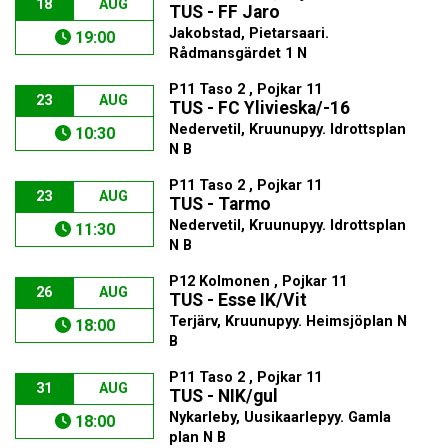
18
AUG
TUS - FF Jaro
Jakobstad, Pietarsaari.
19:00
Rådmansgärdet 1 N
P11 Taso 2 , Pojkar 11
23
AUG
TUS - FC Ylivieska/-16
Nedervetil, Kruunupyy. Idrottsplan
10:30
N B
P11 Taso 2 , Pojkar 11
23
AUG
TUS - Tarmo
Nedervetil, Kruunupyy. Idrottsplan
11:30
N B
P12 Kolmonen , Pojkar 11
26
AUG
TUS - Esse IK/Vit
Terjärv, Kruunupyy. Heimsjöplan N
18:00
B
P11 Taso 2 , Pojkar 11
31
AUG
TUS - NIK/gul
Nykarleby, Uusikaarlepyy. Gamla
18:00
plan N B