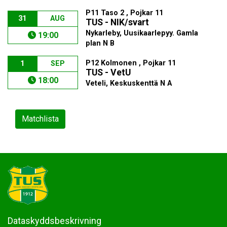
P11 Taso 2 , Pojkar 11
31
AUG
TUS - NIK/svart
Nykarleby, Uusikaarlepyy. Gamla
19:00
plan N B
P12 Kolmonen , Pojkar 11
1
SEP
TUS - VetU
18:00
Veteli, Keskuskenttä N A
Matchlista
Dataskyddsbeskrivning