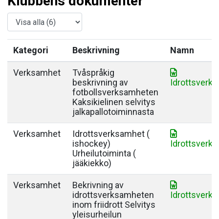
Klubbens dokumenter
Kategori
Beskrivning
Namn
Verksamhet
Tvåspråkig
beskrivning av
Idrottsverk
fotbollsverksamheten
Kaksikielinen selvitys
jalkapallotoiminnasta
Verksamhet
Idrottsverksamhet (
ishockey)
Idrottsverk
Urheilutoiminta (
jääkiekko)
Verksamhet
Bekrivning av
idrottsverksamheten
Idrottsverks
inom friidrott Selvitys
yleisurheilun