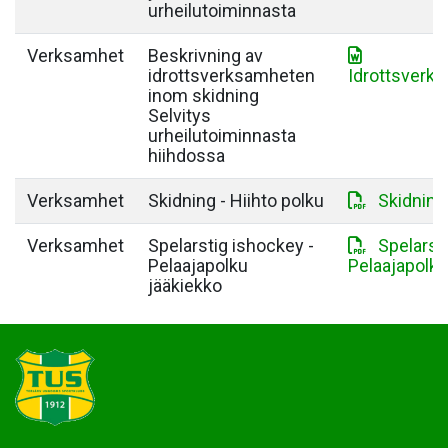
urheilutoiminnasta
Verksamhet
Beskrivning av
idrottsverksamheten
Idrottsverk
inom skidning
Selvitys
urheilutoiminnasta
hiihdossa
Verksamhet
Skidning - Hiihto polku
Skidning 
Verksamhet
Spelarstig ishockey -
Spelarst
Pelaajapolku
Pelaajapolku
jääkiekko