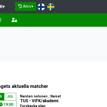
Arkiv
▾
R
▾
agets aktuella matcher
Naisten nelonen , Naiset
9
JUL
TUS - VIFK/akademi
19:00
Forsbacka plan