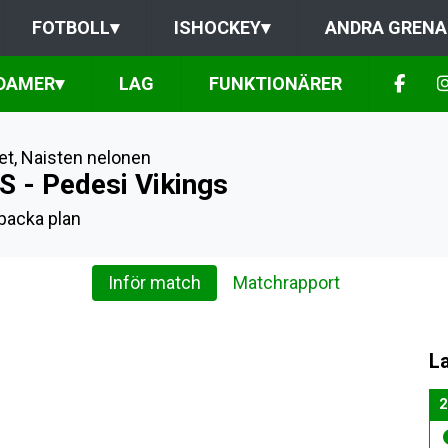
FOTBOLL
▾
ISHOCKEY
▾
ANDRA GRENA
DAMER
▾
LAG
FUNKTIONÄRER
et
,
Naisten nelonen
S - Pedesi Vikings
backa plan
Inför match
Matchrapport
L
2