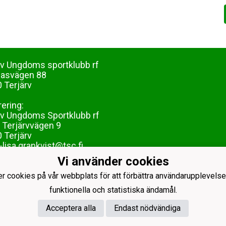
rv Ungdoms sportklubb rf
dasvägen 88
 Terjärv
rering:
rv Ungdoms Sportklubb rf
 Terjärvvägen 9
 Terjärv
lisa.grankvist@tsc.fi
Vi använder cookies
er cookies på vår webbplats för att förbättra användarupplevelse
funktionella och statistiska ändamål.
Acceptera alla
Endast nödvändiga