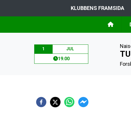
KLUBBENS FRAMSIDA
Nais
1
JUL
TU
19.00
Fors