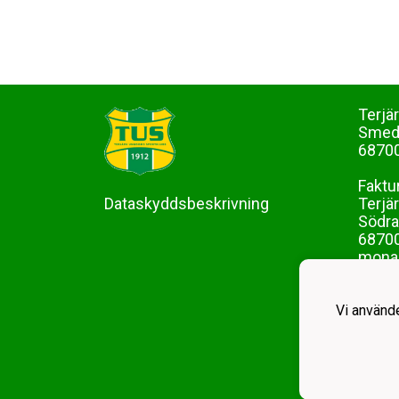
Terjä
Sme
68700
Faktu
Dataskyddsbeskrivning
Terjä
Södra
68700
mona-
Vi använd