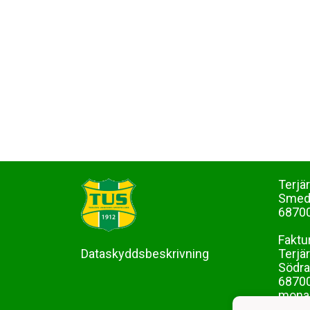
Terjä
Sme
68700
Faktu
Dataskyddsbeskrivning
Terjä
Södra
68700
mona-