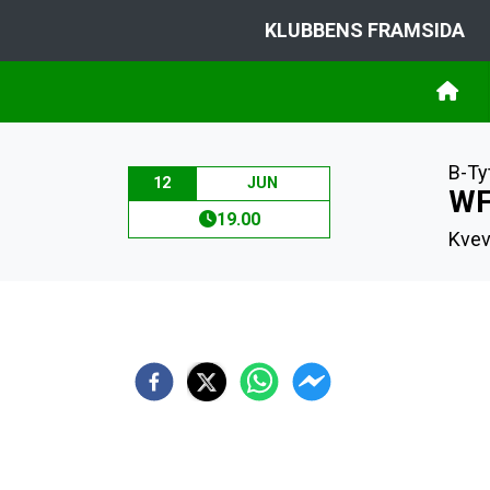
KLUBBENS FRAMSIDA
B-Ty
12
JUN
WF
19.00
Kvev