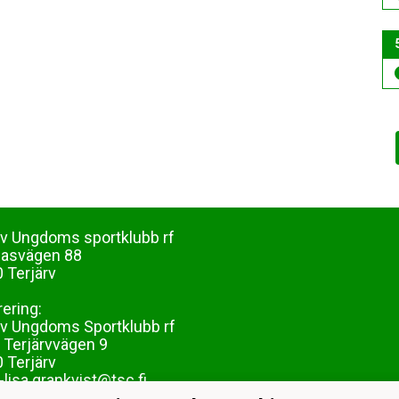
rv Ungdoms sportklubb rf
dasvägen 88
 Terjärv
rering:
rv Ungdoms Sportklubb rf
 Terjärvvägen 9
 Terjärv
lisa.grankvist@tsc.fi