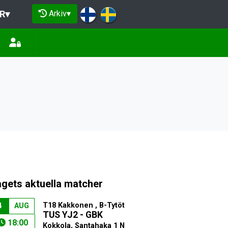
Arkiv
▾
R
▾
agets aktuella matcher
T18 Kakkonen , B-Tytöt
4
AUG
TUS YJ2 - GBK
18:00
Kokkola, Santahaka 1 N