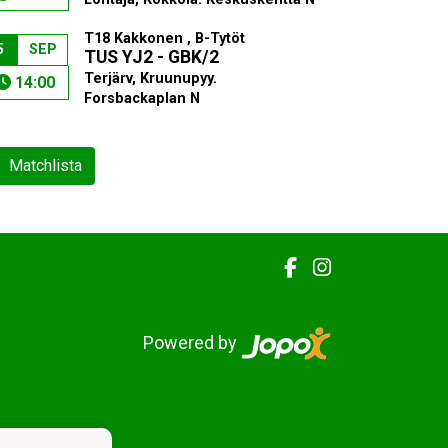
T18 Kakkonen , B-Tytöt
5
SEP
TUS YJ2 - GBK/2
Terjärv, Kruunupyy.
14:00
Forsbackaplan N
Matchlista
Powered by