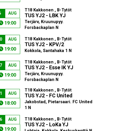
T18 Kakkonen , B-Tytöt
6
AUG
TUS YJ2 - LBK YJ
Terjärv, Kruunupyy.
19:00
Forsbackaplan N
T18 Kakkonen , B-Tytöt
0
AUG
TUS YJ2 - KPV/2
19:00
Kokkola, Santahaka 1 N
T18 Kakkonen , B-Tytöt
7
AUG
TUS YJ2 - Esse IK YJ
Terjärv, Kruunupyy.
19:00
Forsbackaplan N
T18 Kakkonen , B-Tytöt
1
AUG
TUS YJ2 - FC United
Jakobstad, Pietarsaari. FC United
18:00
1 N
T18 Kakkonen , B-Tytöt
6
AUG
TUS YJ2 - LoKa YJ
19:00
Lohtaja, Kokkola. Keskuskenttä N