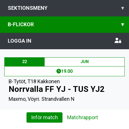
SEKTIONSMENY
▾
B-FLICKOR
▾
LOGGA IN
22
JUN
19.00
B-Tytöt
,
T18 Kakkonen
Norrvalla FF YJ - TUS YJ2
Maxmo, Vöyri. Strandvallen N
Inför match
Matchrapport