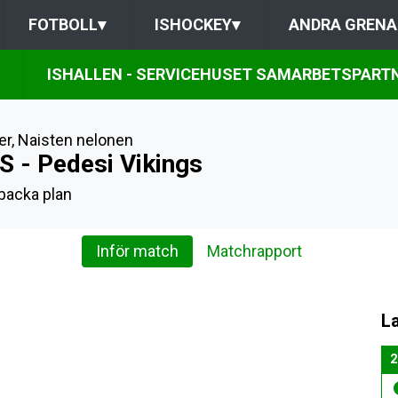
FOTBOLL
▾
ISHOCKEY
▾
ANDRA GRENA
ISHALLEN - SERVICEHUSET SAMARBETSPART
er
,
Naisten nelonen
S - Pedesi Vikings
backa plan
Inför match
Matchrapport
L
2