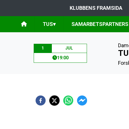
KLUBBENS FRAMSIDA
TUS
▾
SAMARBETSPARTNERS
Dam
1
JUL
TU
19:00
Fors