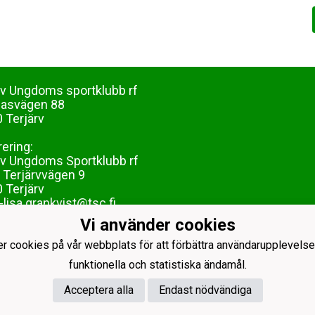
rv Ungdoms sportklubb rf
dasvägen 88
 Terjärv
rering:
rv Ungdoms Sportklubb rf
 Terjärvvägen 9
 Terjärv
lisa.grankvist@tsc.fi
Vi använder cookies
er cookies på vår webbplats för att förbättra användarupplevelse
funktionella och statistiska ändamål.
Acceptera alla
Endast nödvändiga