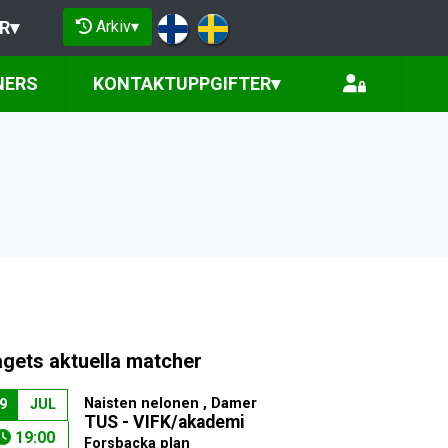
Arkiv
▾
R
▾
NERS
KONTAKTUPPGIFTER
▾
agets aktuella matcher
Naisten nelonen , Damer
9
JUL
TUS - VIFK/akademi
19:00
Forsbacka plan