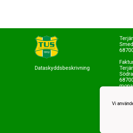
Terjä
Sme
68700
Faktu
Dataskyddsbeskrivning
Terjä
Södra
68700
mona-
Vi använd