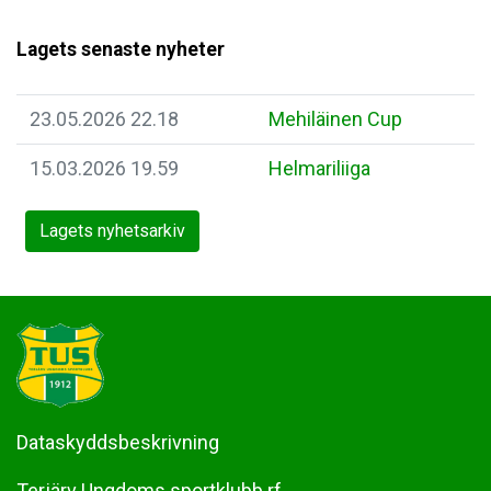
Lagets senaste nyheter
23.05.2026 22.18
Mehiläinen Cup
15.03.2026 19.59
Helmariliiga
Lagets nyhetsarkiv
Dataskyddsbeskrivning
Terjärv Ungdoms sportklubb rf