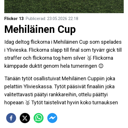
Flickor 13
Publicerad
:
23.05.2026
22.18
Mehiläinen Cup
Idag deltog flickorna i Mehiläinen Cup som spelades
i Ylivieska. Flickorna slapp till final som tyvärr gick till
straffer och flickorna tog hem silver 🥈 Flickorna
kämppade duktit genom hela turneringen 😊
Tänään tytöt osallistuivat Mehiläinen Cuppiin joka
pelattiin Ylivieskassa. Tytöt pääsivät finaaliin joka
valitettavasti päätyi rankkareihin, ottelu päättyi
hopeaan 🥈 Tytöt taistelivat hyvin koko turnauksen