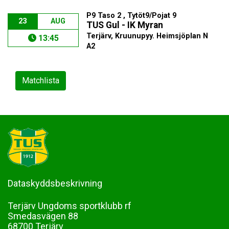
P9 Taso 2 , Tytöt9/Pojat 9
23
AUG
TUS Gul - IK Myran
Terjärv, Kruunupyy. Heimsjöplan N
13:45
A2
Matchlista
Dataskyddsbeskrivning
Terjärv Ungdoms sportklubb rf
Smedasvägen 88
68700 Terjärv