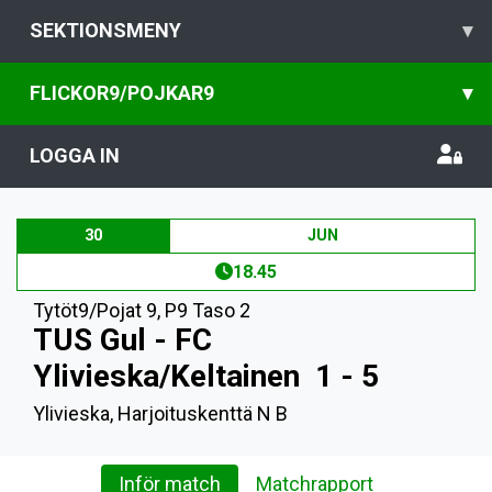
SEKTIONSMENY
▾
FLICKOR9/POJKAR9
▾
LOGGA IN
30
JUN
18.45
Tytöt9/Pojat 9
,
P9 Taso 2
TUS Gul - FC
Ylivieska/Keltainen
1 - 5
Ylivieska, Harjoituskenttä N B
Inför match
Matchrapport