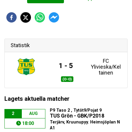
Statistik
FC
1 - 5
Ylivieska/Kel
tainen
(0-0)
Lagets aktuella matcher
P9 Taso 2 , Tytöt9/Pojat 9
2
AUG
TUS Grön - GBK/P2018
Terjärv, Kruunupyy. Heimsjöplan N
18:00
A1