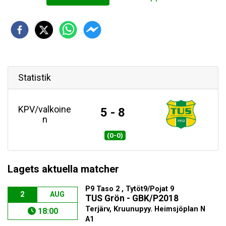
Statistik
KPV/valkoine
5 - 8
n
(0-0)
Lagets aktuella matcher
P9 Taso 2 , Tytöt9/Pojat 9
2
AUG
TUS Grön - GBK/P2018
Terjärv, Kruunupyy. Heimsjöplan N
18:00
A1