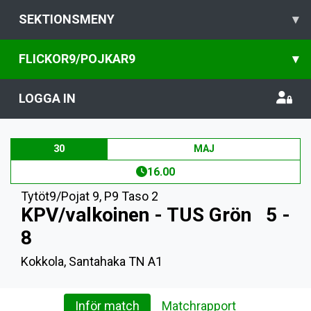
SEKTIONSMENY
▾
FLICKOR9/POJKAR9
▾
LOGGA IN
30
MAJ
16.00
Tytöt9/Pojat 9
,
P9 Taso 2
KPV/valkoinen - TUS Grön
5 -
8
Kokkola, Santahaka TN A1
Inför match
Matchrapport