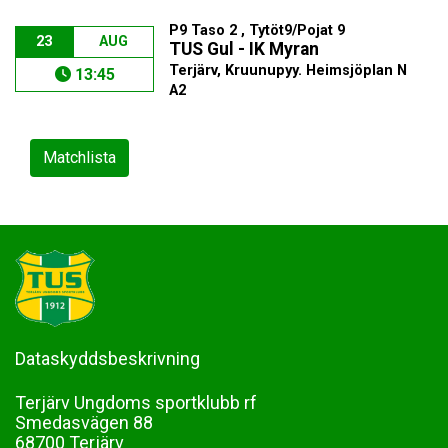
P9 Taso 2 , Tytöt9/Pojat 9
23
AUG
TUS Gul - IK Myran
Terjärv, Kruunupyy. Heimsjöplan N
13:45
A2
Matchlista
Dataskyddsbeskrivning
Terjärv Ungdoms sportklubb rf
Smedasvägen 88
68700 Terjärv