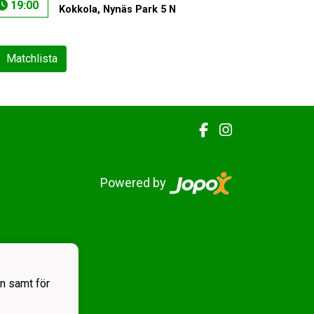
19:00
Kokkola, Nynäs Park 5 N
Matchlista
Powered by
n samt för