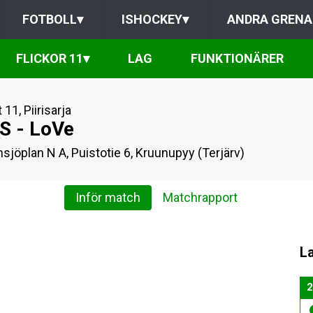
FOTBOLL
▾
ISHOCKEY
▾
ANDRA GRENA
FLICKOR 11
▾
LAG
FUNKTIONÄRER
t 11
,
Piirisarja
S - LoVe
sjöplan N A, Puistotie 6, Kruunupyy (Terjärv)
Inför match
Matchrapport
L
2