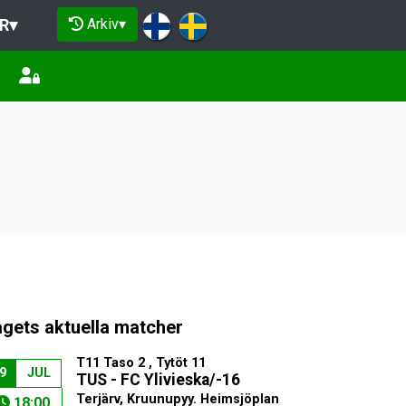
Arkiv
▾
R
▾
agets aktuella matcher
T11 Taso 2 , Tytöt 11
9
JUL
TUS - FC Ylivieska/-16
Terjärv, Kruunupyy. Heimsjöplan
18:00