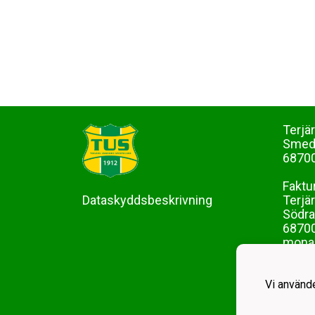
Terjä
Sme
68700
Faktu
Dataskyddsbeskrivning
Terjä
Södra
68700
mona-
Vi använd