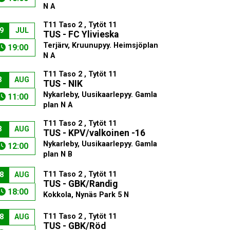
N A
T11 Taso 2 , Tytöt 11
9
JUL
TUS - FC Ylivieska
Terjärv, Kruunupyy. Heimsjöplan
19:00
N A
T11 Taso 2 , Tytöt 11
8
AUG
TUS - NIK
Nykarleby, Uusikaarlepyy. Gamla
11:00
plan N A
T11 Taso 2 , Tytöt 11
8
AUG
TUS - KPV/valkoinen -16
Nykarleby, Uusikaarlepyy. Gamla
12:00
plan N B
T11 Taso 2 , Tytöt 11
8
AUG
TUS - GBK/Randig
18:00
Kokkola, Nynäs Park 5 N
T11 Taso 2 , Tytöt 11
8
AUG
TUS - GBK/Röd