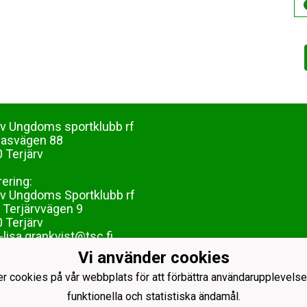
rv Ungdoms sportklubb rf
dasvägen 88
 Terjärv
rering:
rv Ungdoms Sportklubb rf
 Terjärvvägen 9
 Terjärv
lisa.grankvist@tsc.fi
Vi använder cookies
er cookies på vår webbplats för att förbättra användarupplevelse
funktionella och statistiska ändamål.