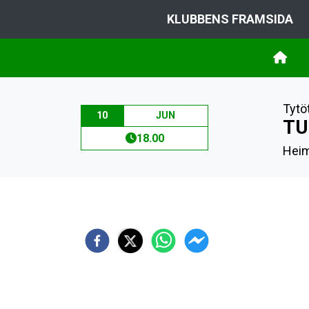
KLUBBENS FRAMSIDA
Tytö
10
JUN
TU
18.00
Heim