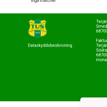
Inga matcher
Terjä
Sme
68700
Faktu
Dataskyddsbeskrivning
Terjä
Södra
68700
mona-