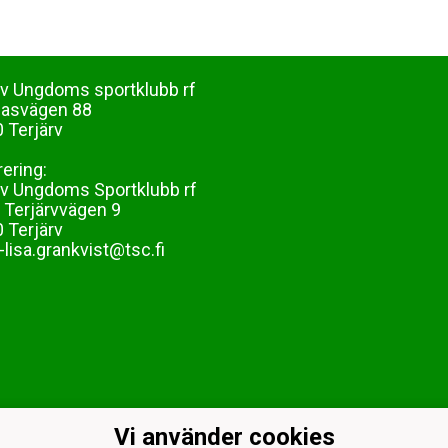
rv Ungdoms sportklubb rf
dasvägen 88
 Terjärv
rering:
rv Ungdoms Sportklubb rf
 Terjärvvägen 9
 Terjärv
lisa.grankvist@tsc.fi
Vi använder cookies