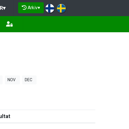
Arkiv
▾
R
▾
NOV
DEC
ultat