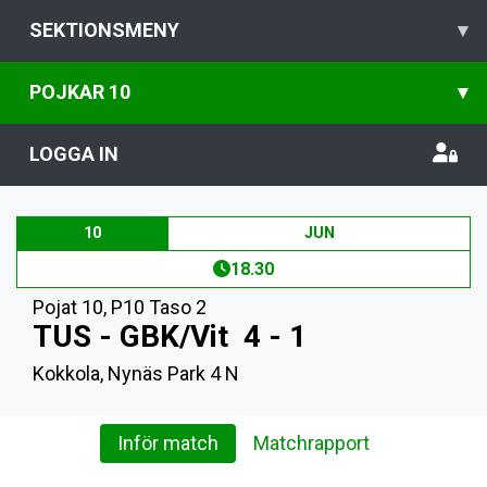
SEKTIONSMENY
▾
POJKAR 10
▾
LOGGA IN
10
JUN
18.30
Pojat 10
,
P10 Taso 2
TUS - GBK/Vit
4 - 1
Kokkola, Nynäs Park 4 N
Inför match
Matchrapport