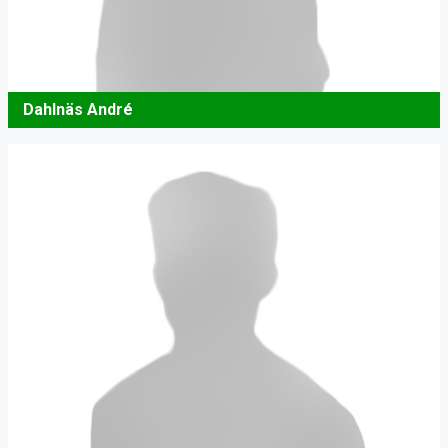
Dahlnäs André