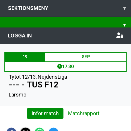
SEKTIONSMENY
▾
▾
LOGGA IN
19
SEP
17.30
Tytöt 12/13
,
NejdensLiga
--- - TUS F12
Larsmo
Inför match
Matchrapport